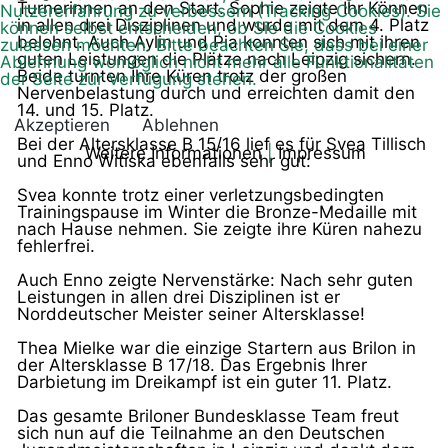
Turnerinnen an den Start. Sophie zeigte Ihr Können
Nutzererfahrung zu verbessern (Tracking Cookies). Sie
in allen drei Disziplinen und wurde mit dem 4. Platz
können selbst entscheiden, ob Sie die Cookies
belohnt. Auch Aylin und Pia konnten sich mit ihren
zulassen möchten. Bitte beachten Sie, dass bei einer
guten Leistungen die Plätze nach Leipzig sichern.
Ablehnung womöglich nicht mehr alle Funktionalitäten
Beide turnten Ihre Küren trotz der großen
der Seite zur Verfügung stehen.
Nervenbelastung durch und erreichten damit den
14. und 15. Platz.
Akzeptieren
Ablehnen
Bei der Altersklasse B 15/16 lief es für Svea Tillisch
Weitere Informationen
|
Impressum
und Enno Witiska ebenfalls sehr gut:
Svea konnte trotz einer verletzungsbedingten
Trainingspause im Winter die Bronze-Medaille mit
nach Hause nehmen. Sie zeigte ihre Küren nahezu
fehlerfrei.
Auch Enno zeigte Nervenstärke: Nach sehr guten
Leistungen in allen drei Disziplinen ist er
Norddeutscher Meister seiner Altersklasse!
Thea Mielke war die einzige Startern aus Brilon in
der Altersklasse B 17/18. Das Ergebnis Ihrer
Darbietung im Dreikampf ist ein guter 11. Platz.
Das gesamte Briloner Bundesklasse Team freut
sich nun auf die Teilnahme an den Deutschen