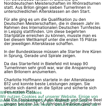
Norddeutschen Meisterschaften im Rhönradturnen
statt. Aus Brilon gingen sieben TurnerInnen in
unterschiedlichen Altersklassen an den Start.
Für alle ging es um die Qualifikation zu den
Deutschen Meisterschaften, die in diesem Jahr im
Rahmen des Internationalen Deutschen Turnfestes
in Leipzig stattfinden. Um diese begehrten
Startplätze erreichen zu können, musste man es
bei diesem Wettkampf unter die ersten 15 Plätze
der jeweiligen Altersklasse schaffen.
In der Bundesklasse müssen alle Starter ihre Küren
in Sprung, Gerade und Spirale zeigen.
Da das Starterfeld in Bielefeld mit knapp 90
TurnerInnen sehr groß war, war die Anspannung
allen Brilonern anzumerken.
Charlotte Hoffmann startete in der Altersklasse
B12 und konnte beste Leistungen zeigen. Sie
setzte sich damit an die Spitze und sicherte sich
den ersten Platz.
Wir benutzen Cookies
Wir nutzen Cookies auf unserer Website. Einige von
Mit Pia Steinkemper, Aylin Wojtech und Sophie Beel
ihnen sind essenziell für den Betrieb der Seite,
gingen bei den 13-14 Jährigen für Brilon gleich drei
während andere uns helfen, diese Website und die