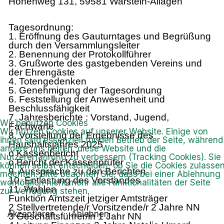
Höhenweg 131, 59581 Warstein-Allagen
Tagesordnung:
1. Eröffnung des Gauturntages und Begrüßung
durch den Versammlungsleiter
2. Benennung der Protokollführer
3. Grußworte des gastgebenden Vereins und
der Ehrengäste
4. Totengedenken
5. Genehmigung der Tagesordnung
6. Feststellung der Anwesenheit und
Beschlussfähigkeit
7. Jahresberichte : Vorstand, Jugend,
Wir benutzen Cookies
Fachwarte
Wir nutzen Cookies auf unserer Website. Einige von
8. Vorstellung der Ergebnisse des
ihnen sind essenziell für den Betrieb der Seite, während
Haushaltsjahres 2025
andere uns helfen, diese Website und die
o Kassenbericht
Nutzererfahrung zu verbessern (Tracking Cookies). Sie
o Bericht der Kassenprüfer
können selbst entscheiden, ob Sie die Cookies zulasse
9. Aussprache zu den Berichten
möchten. Bitte beachten Sie, dass bei einer Ablehnung
10. Entlastung des Vorstandes
womöglich nicht mehr alle Funktionalitäten der Seite
11. Wahlen
zur Verfügung stehen.
Funktion Amtszeit jetziger Amtsträger
2 Stellvertretende/r Vorsitzende/r 2 Jahre NN
Akzeptieren
Ablehnen
3 Geschäftsführer/in 1 Jahr NN