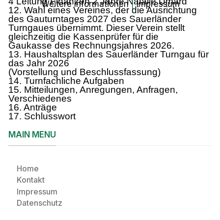
4 Leitung Finanzen 2 Jahre Natalie Umard
Weitere Informationen
|
Impressum
12. Wahl eines Vereines, der die Ausrichtung
des Gauturntages 2027 des Sauerländer
Turngaues übernimmt. Dieser Verein stellt
gleichzeitig die Kassenprüfer für die
Gaukasse des Rechnungsjahres 2026.
13. Haushaltsplan des Sauerländer Turngau für
das Jahr 2026
(Vorstellung und Beschlussfassung)
14. Turnfachliche Aufgaben
15. Mitteilungen, Anregungen, Anfragen,
Verschiedenes
16. Anträge
17. Schlusswort
MAIN MENU
Home
Kontakt
Impressum
Datenschutz