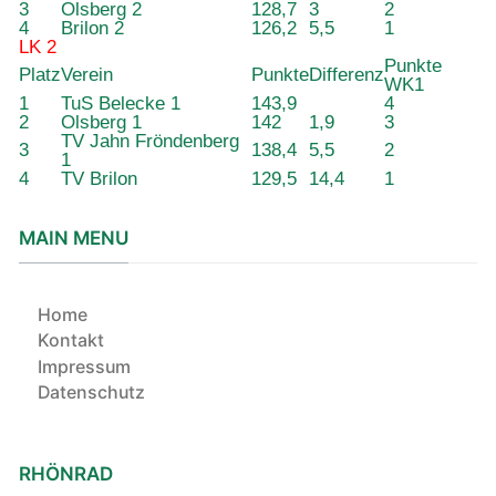
3
Olsberg 2
128,7
3
2
4
Brilon 2
126,2
5,5
1
LK 2
Punkte
Platz
Verein
Punkte
Differenz
WK1
1
TuS Belecke 1
143,9
4
2
Olsberg 1
142
1,9
3
TV Jahn Fröndenberg
3
138,4
5,5
2
1
4
TV Brilon
129,5
14,4
1
MAIN MENU
Home
Kontakt
Impressum
Datenschutz
RHÖNRAD