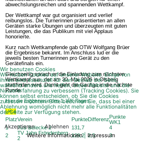
abwechslungsreichen und spannenden Wettkampf.
Der Wettkampf war gut organisiert und verlief
reibungslos. Die Turnerinnen präsentierten an allen
Geräten starke Übungen und überzeugten
mit guten
Leistungen, die das Publikum mit viel Applaus
honorierte.
Kurz nach Wettkampfende gab OTW Wolfgang Brüer
die Ergebnisse bekannt. Im Anschluss lud er die
jeweils besten Turnerinnen pro Gerät zu den
Gerätefinals ein.
Wir benutzen Cookies
Gleichzeitig sprach er die Einladung zum nächsten
Wir nutzen Cookies auf unserer Website. Einige von
Wettkampf aus, der am 30. Mai 2026 in Olsberg
ihnen sind essenziell für den Betrieb der Seite,
stattfinden wird. Damit geht die Gauliga in die nächste
während andere uns helfen, diese Website und die
Runde.
Nutzererfahrung zu verbessern (Tracking Cookies). Sie
können selbst entscheiden, ob Sie die Cookies
Hier die Ergbenisse des 1. WK-Tages:
zulassen möchten. Bitte beachten Sie, dass bei einer
Ablehnung womöglich nicht mehr alle Funktionalitäten
LK 4
der Seite zur Verfügung stehen.
Punkte
Platz
Verein
Punkte
Differenz
WK1
Akzeptieren
Ablehnen
1
TuS Belecke 2
131,7
4
TV Jahn Fröndenberg
Weitere Informationen
|
Impressum
2
129,2
2,5
3
2