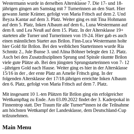
Westermann wurde in derselben Altersklasse 7. Die 17- und 18-
jährigen gingen am Samstag mit 7 Turnerinnen an den Start. Hier
gewann Jamie Krämer, gefolgt von Maria Fritsch auf dem 2. Und
Beyza Kantar auf dem 3. Platz. Weiter ging es mit Tina Hohmann
auf dem 5. Platz, Inken Albaum auf dem 6., Luna Westermann auf
dem 8. und Lea Neuß auf dem 15. Platz. In der Altersklasse 19+
starteten alle Turner und Turnerinnen von 19-24. Hier gab es auch
einen männlichen Starter aus Brilon. Finn-Luca Westermann holte
hier Gold für Brilon. Bei den weiblichen Starterinnen wurde Ria
Schmitz 2., Jule Bunse 3. und Alina Böhner belegte den 12. Platz.
Auch bei den Zusatzdisziplinen Sprung und Spirale räumte Brilon
viele gute Plätze ab. Bei den jüngsten Sprungstarterinnen von 7- 12
–jährigen Gold nach Hause. Weiter ging es hier in der Altersklasse
15/16 in der , der erste Platz an Amelie Fritsch ging. In der
folgenden Altersklasse der 17/18-jährigen erreichte Inken Albaum
den 6. Platz, gefolgt von Maria Fritsch auf dem 7. Platz.
Mit insgesamt 10 1.-ten Plätzen für Brilon ging ein erfolgreicher
Wettkampftag zu Ende. Am 03.09.2022 findet der 3. Kaderpokal in
Finnentrop statt. Der Traum für alle Turner*innen ist die Teilnahme
am höchsten Wettkampf der Landesklasse, dem Deutschland-Cup
teilzunehmen.
Main Menu