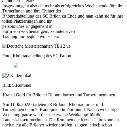
damit den 1. Platz.
Insgesamt
geht also ein mehr als erfolgreiches Wochenende
für
alle
T
urnerI
nnen
und
ihre
Trainer
der
Rhönradabteilung des SC
Brilon
zu
Ende und man kann sie
für ihre
tollen Platzierunge
n und
ihr
persönliches
Engagement
in
Form
von
wochenlange
m,
zeitintensiven
Training
nur
beglückwünschen
.
Foto:
Rhönradabteilung des SC
Brilon
Bild: S.Rummel
10-mal Gold für Briloner Rhönradturner und Turnerinneninnen
Am 11.06.2022 starteten 23 Briloner Rhönradturner und
Turnerinnen beim 2. Kaderpokal in Dortmund. Nach zweijähriger
Wettkampfpause war dies der zweite Wettkampf für die
LandesklasseturnerInnen. Die Routinen der letzten Jahre konnten
noch nicht alle Briloner wieder abrufen, zeigten jedoch schon