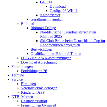
Gauliga
Download
Gauliga 26 WK_1
Kampfrichter
Gerätturnen männlich
Rhönrad
Rhönrad Erfolge
Norddeutsche Jugendmeisterschaften
Rhönrad 2025
Ski-Club Brilon beim Deutschland-Cup im
Rhönradturnen erfolgreich
BestwichtCup
Qualifikation im Rhönrad-Turnen
DTB - Neue WK-Bestimmungen
Download Abrechnung
Fortbildungen
Fortbildungen 26
Termine
Service
Ehrungen
Vereinsrückmeldebogen
KinderturnAPP
DTB_Marken
Gesundheitssport
Frauenturnen Gymwelt