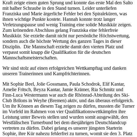
Kraft zeigte einen guten Sprung und konnte das erste Mal den Salto
mit halber Schraube in den Stand turnen. Leider unterliefen
Franziska und Marie ärgerliche Fehler bei den Spiraleküren, was
ihnen wichtige Punkte kostete. Hannah konnte trotz langer
Verletzungspause und wenig Training eine solide Musikkür zeigen.
Zum krönenden Abschluss gelang Franziska eine fehlerfreie
Musikkür. Sie erzielte damit nicht nur persönliche Höchstwertung,
sondern auch die höchste Wertung des ganzen Tages in dieser
Disziplin. Die Mannschaft erzielte damit den vierten Platz und
verpasst somit knapp die Qualifikation für die deutschen
Mannschaftsmeisterschaften.
Wir sind stolz auf einen erfolgreichen Wettkampftag und danken
unseren Trainerinnen und Kampfrichterinnen.
Mit Sophie Beel, Jolie Gossmann, Paula Schodrok, Elif Kantar,
Amelie Fritsch, Beyza Kantar, Jamie Krämer, Ria Schmitz und
Finn-Luca Westermann war auch die Rhönrad-Abteilung des Ski-
Club Brilons in Weyhe (Bremen) aktiv, und das überaus erfolgreich.
Um ihr Können an diesem Tag zeigen zu dürfen, mussten die Turner
im Vorfeld im Rahmen von vier Qualifikationswettkämpfen ihre
Leistung unter Beweis stellen und wurden somit ausgewählt, den
Westfälischen Turnerbund bei dem diesjährigen Deutschlandcup
vertreten zu dürfen. Dabei gelang es unserer jüngsten Starterin
Sophie, ihre Kür nahezu fehlerfrei zu turnen, womit sie den 3. Platz