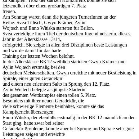
zu kämpfen. Trotz der
starken Konkurrenz konnte sie sich
letztendlich
über
einen
großartigen
7. Platz
freuen.
Am Sonntag waren
dann
die jüngeren
Turner
Innen
an der
Reihe
.
Svea Tillisch
, Gwyn Krämer, Aylin
Woj
tech und Enno
Witiska starteten für Brilon.
Sve
a
verteidigte
ihren
Titel der
d
eutschen Jugendmeisterin
, dieses
Jahr
in der Altersklasse 13/14
,
erfolgreich
.
Sie zeigte in allen drei Disziplinen
beste
Leistungen
und
wurde damit
für das harte
Training der letzten Woche
n
b
elohnt.
In
der Altersklasse BK12 weiblich starteten
Gwyn Krämer
und
Aylin Wojtech
erstmalig bei den
d
eutschen Meisterschaften.
Gwyn
erreichte
mit neue
r
Bestleistung in
Spirale
, einer guten Ge
radekür
und einem neu
e
rlerntem
Salto i
n
Sprung
den 12.
Platz.
Aylin Wojtech belegte als jüngste Starterin
des
gesamten
Wettkampfes einen tollen
5. Platz.
Besonders
mit
ihre
r
neue
n
Geradekü
r
, die
viele
schwierige
Elemente
beinhaltet,
konnte
sie
das
Kampfgericht
überzeugen.
Enno Witiska, der ebenfalls erstmalig
in
der BK 12 männlich an den
Start ging, hatte zwar bei seiner
Geradekür Probleme, konnte aber bei
Sprung und Spirale sehr gute
Leistungen zeigen und erreichte