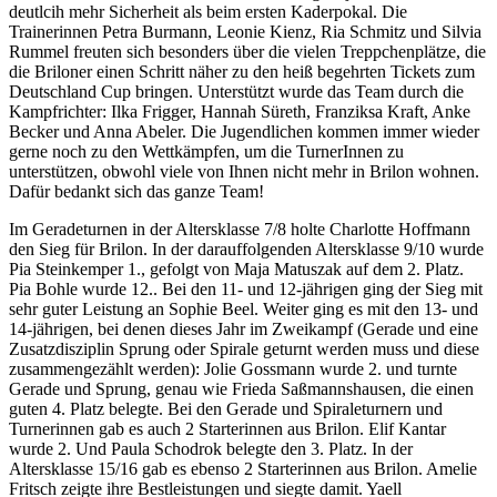
deutlcih mehr Sicherheit als beim ersten Kaderpokal. Die
Trainerinnen Petra Burmann, Leonie Kienz, Ria Schmitz und Silvia
Rummel freuten sich besonders über die vielen Treppchenplätze, die
die Briloner einen Schritt näher zu den heiß begehrten Tickets zum
Deutschland Cup bringen. Unterstützt wurde das Team durch die
Kampfrichter: Ilka Frigger, Hannah Süreth, Franziksa Kraft, Anke
Becker und Anna Abeler. Die Jugendlichen kommen immer wieder
gerne noch zu den Wettkämpfen, um die TurnerInnen zu
unterstützen, obwohl viele von Ihnen nicht mehr in Brilon wohnen.
Dafür bedankt sich das ganze Team!
Im Geradeturnen in der Altersklasse 7/8 holte Charlotte Hoffmann
den Sieg für Brilon. In der darauffolgenden Altersklasse 9/10 wurde
Pia Steinkemper 1., gefolgt von Maja Matuszak auf dem 2. Platz.
Pia Bohle wurde 12.. Bei den 11- und 12-jährigen ging der Sieg mit
sehr guter Leistung an Sophie Beel. Weiter ging es mit den 13- und
14-jährigen, bei denen dieses Jahr im Zweikampf (Gerade und eine
Zusatzdisziplin Sprung oder Spirale geturnt werden muss und diese
zusammengezählt werden): Jolie Gossmann wurde 2. und turnte
Gerade und Sprung, genau wie Frieda Saßmannshausen, die einen
guten 4. Platz belegte. Bei den Gerade und Spiraleturnern und
Turnerinnen gab es auch 2 Starterinnen aus Brilon. Elif Kantar
wurde 2. Und Paula Schodrok belegte den 3. Platz. In der
Altersklasse 15/16 gab es ebenso 2 Starterinnen aus Brilon. Amelie
Fritsch zeigte ihre Bestleistungen und siegte damit. Yaell