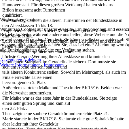
Hannover statt.
Für diesen großen Wettkampf hatten sich aus
Brilon
insgesamt
acht
Turner
Innen
qualifiziert.
Wir benutzen Cookies
Am Samstag s
ta
rteten die älteren Turnerinnen
der Bundesklasse
in
den Altersklassen
15 bis 18
.
Wir nutzen Cookies auf unserer Website. Einige von ihnen sind essenzie
Angetreten sind
Luise Abeler, Maike Flucht, Thea Mielke
Betrieb der Seite, während andere uns helfen, diese Website und die N
und
Marie Kraf
t.
zu verbessern (Tracking Cookies). Sie können selbst entscheiden, ob S
Luise zeigte in alle
n drei
Disziplinen
gute Leistungen und erzielte
zulassen möchten. Bitte beachten Sie, dass bei einer Ablehnung womög
neben
einer
persönlichen
alle Funktionalitäten der Seite zur Verfügung stehen.
Bestleistung im Spiraleturnen
auch die
höchste
Gerade
-
Wertung
ihrer Altersklasse
und
konnte sich
Akzeptieren
Ablehnen
damit
einen Startplatz im Geradefinale
sichern
.
Dort
musste sie
Weitere Informationen
|
Impressum
sich
am Abend
der sehr starken und
teils älteren
Konkurrenz
stellen. Sowohl im Mehrkampf
, als auch im
Finale erreichte Luise einen
hervorragenden
5.
Platz.
Außerdem starteten Maike
und Thea in der B
K
15/16. Beiden war
die Nervosität
anzumerken.
Für Maike war es das erste Jahr in
der Bundesklasse. Sie zeigte
einen sehr guten
Sprung und kam auf
den 22. Platz.
Thea zeigte
eine saubere Geradekür und erreichte Platz 21.
Marie startete in der B
K
17/18. Sie turnte eine gute
Spirale
k
ür, hatte
aber lei
der mit
ihrer
Gerade
kür