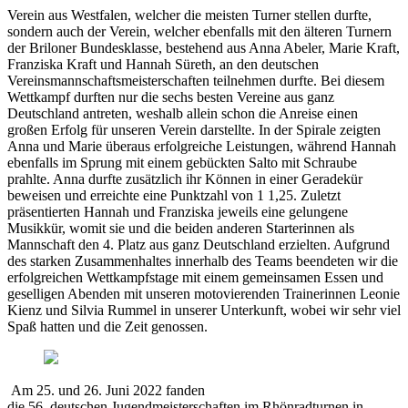
Verein aus Westfalen, welcher die meisten Turner stellen durfte,
sondern auch der Verein, welcher ebenfalls mit den älteren Turnern
der Briloner Bundesklasse, bestehend aus Anna Abeler, Marie Kraft,
Franziska Kraft und Hannah Süreth, an den deutschen
Vereinsmannschaftsmeisterschaften teilnehmen durfte. Bei diesem
Wettkampf durften nur die sechs besten Vereine aus ganz
Deutschland antreten, weshalb allein schon die Anreise einen
großen Erfolg für unseren Verein darstellte. In der Spirale zeigten
Anna und Marie überaus erfolgreiche Leistungen, während Hannah
ebenfalls im Sprung mit einem gebückten Salto mit Schraube
prahlte. Anna durfte zusätzlich ihr Können in einer Geradekür
beweisen und erreichte eine Punktzahl von 1 1,25. Zuletzt
präsentierten Hannah und Franziska jeweils eine gelungene
Musikkür, womit sie und die beiden anderen Starterinnen als
Mannschaft den 4. Platz aus ganz Deutschland erzielten. Aufgrund
des starken Zusammenhaltes innerhalb des Teams beendeten wir die
erfolgreichen Wettkampfstage mit einem gemeinsamen Essen und
geselligen Abenden mit unseren motovierenden Trainerinnen Leonie
Kienz und Silvia Rummel in unserer Unterkunft, wobei wir sehr viel
Spaß hatten und die Zeit genossen.
Am
25. und 26. Juni 2022
fanden
die
56.
d
eutschen
Jugendmeisterschaften
im Rhönradturnen
in